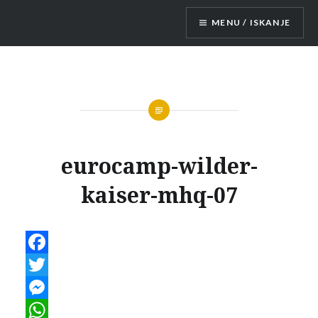
Skip
MENU / ISKANJE
to
content
Mobilne hišice
eurocamp-wilder-
kaiser-mhq-07
Facebook
Twitter
Messenger