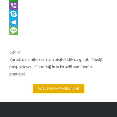
WhatsApp
Viber
Skype
Telegram
Message
Cenik
Zaradi dinamike cen nam pišite (klik na gumb "Pošlji
povpraševanje" spodaj) in pripravili vam bomo
ponudbo.
POŠLJI POVPRAŠEVANJE