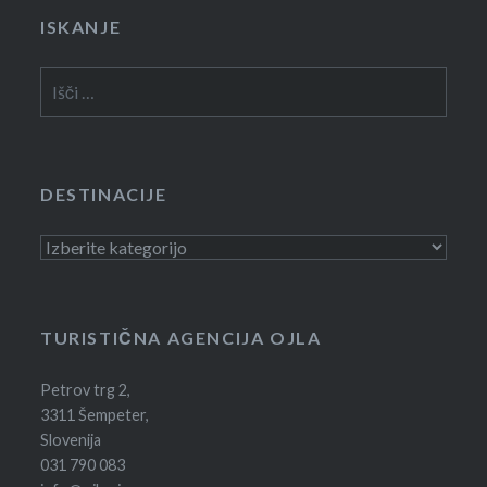
ISKANJE
Išči:
DESTINACIJE
Destinacije
TURISTIČNA AGENCIJA OJLA
Petrov trg 2,
3311 Šempeter,
Slovenija
031 790 083