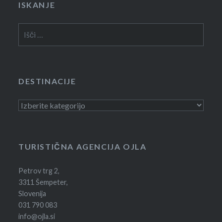
ISKANJE
Išči:
DESTINACIJE
Destinacije
TURISTIČNA AGENCIJA OJLA
Petrov trg 2,
3311 Šempeter,
Slovenija
031 790 083
info@ojla.si