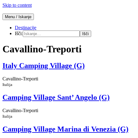
Skip to content
Menu / Iskanje
Počitnice v mobilnih hišicah
Mobilne hišice
Destinacije
Išči:
Cavallino-Treporti
Italy Camping Village (G)
Cavallino-Treporti
Italija
Camping Village Sant’ Angelo (G)
Cavallino-Treporti
Italija
Camping Village Marina di Venezia (G)