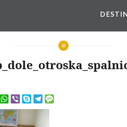
DESTI
_dole_otroska_spalnic
ook
tter
Messenger
WhatsApp
Viber
Skype
Telegram
Message