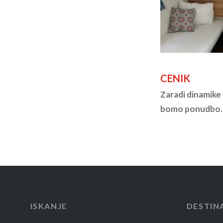
CENIK
Zaradi dinamike 
bomo ponudbo.
ISKANJE
DESTIN