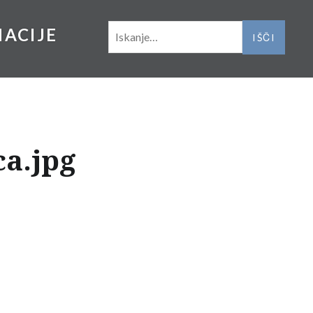
IŠČI:
NACIJE
a.jpg