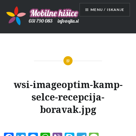
Skip
MENU / ISKANJE
to
content
Mobilne hišice
wsi-imageoptim-kamp-
selce-recepcija-
boravak.jpg