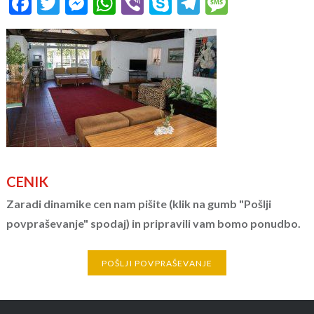
Facebook
Twitter
Messenger
WhatsApp
Viber
Skype
Telegram
Message
CENIK
Zaradi dinamike cen nam pišite (klik na gumb "Pošlji
povpraševanje" spodaj) in pripravili vam bomo ponudbo.
POŠLJI POVPRAŠEVANJE