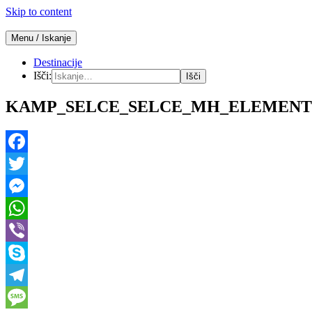
Skip to content
Menu / Iskanje
Počitnice v mobilnih hišicah
Mobilne hišice
Destinacije
Išči:
KAMP_SELCE_SELCE_MH_ELEMENTS
Facebook
Twitter
Messenger
WhatsApp
Viber
Skype
Telegram