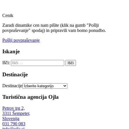
Message
Cenik
Zaradi dinamike cen nam pišite (klik na gumb "Pošlji
povpraševanje" spodaj) in pripravili vam bomo ponudbo.
Pošlji povpraševanje
Iskanje
Išči:
Destinacije
Destinacije
Turistična agencija Ojla
Petrov trg 2,
3311 Šempeter,
Slovenija
031 790 083
info@ojla.si