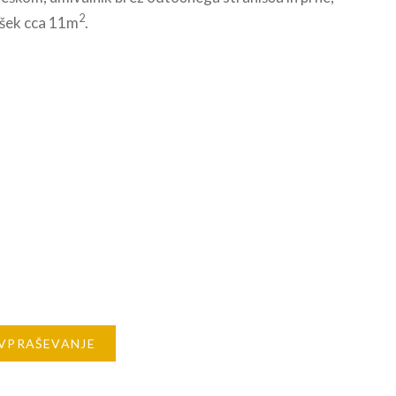
2
ešek cca 11m
.
OVPRAŠEVANJE