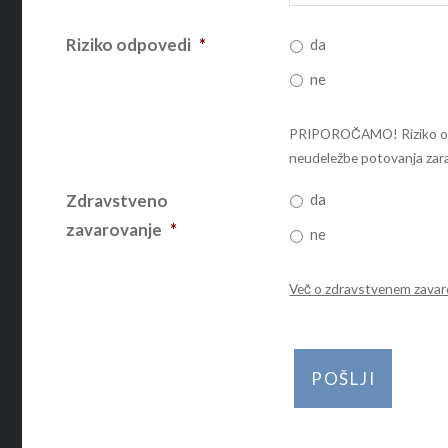
Riziko odpovedi
*
da
ne
PRIPOROČAMO! Riziko odpov
neudeležbe potovanja zara
Zdravstveno
da
zavarovanje
*
ne
Več o zdravstvenem zavar
CAPTCHA