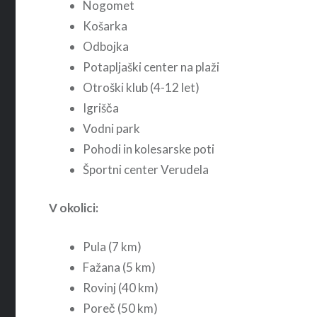
Nogomet
Košarka
Odbojka
Potapljaški center na plaži
Otroški klub (4-12 let)
Igrišča
Vodni park
Pohodi in kolesarske poti
Športni center Verudela
V okolici:
Pula (7 km)
Fažana (5 km)
Rovinj (40 km)
Poreč (50 km)