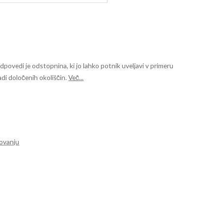
edi je odstopnina, ki jo lahko potnik uveljavi v primeru
di določenih okoliščin.
Več...
ovanju