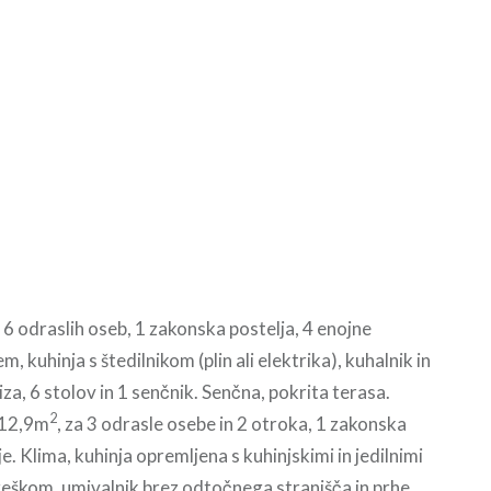
a 6 odraslih oseb, 1 zakonska postelja, 4 enojne
m, kuhinja s štedilnikom (plin ali elektrika), kuhalnik in
za, 6 stolov in 1 senčnik. Senčna, pokrita terasa.
2
12,9m
, za 3 odrasle osebe in 2 otroka, 1 zakonska
e. Klima, kuhinja opremljena s kuhinjskimi in jedilnimi
streškom, umivalnik brez odtočnega stranišča in prhe,