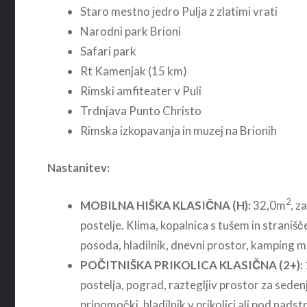
Staro mestno jedro Pulja z zlatimi vrati
Narodni park Brioni
Safari park
Rt Kamenjak (15 km)
Rimski amfiteater v Puli
Trdnjava Punto Christo
Rimska izkopavanja in muzej na Brionih
Nastanitev:
2
MOBILNA HIŠKA KLASIČNA (H):
32,0m
, z
postelje. Klima, kopalnica s tušem in stranišče
posoda, hladilnik, dnevni prostor, kamping mi
POČITNIŠKA PRIKOLICA KLASIČNA (2+):
postelja, pograd, raztegljiv prostor za sedenj
pripomočki, hladilnik v prikolici ali pod nad