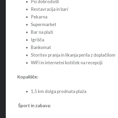
Psi dobrodošli
Restavracija in bari
Pekarna
Supermarket
Bar na plaži
Igrišča
Bankomat
Storitev pranja in likanja perila z doplačilom
WiFi in internetni kotiček na recepciji
Kopališče:
1,5 km dolga prodnata plaža
Šport in zabava: