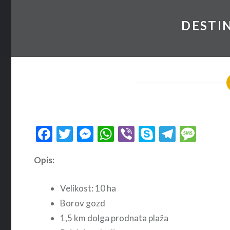
DESTI
Facebook
Twitter
Messenger
WhatsApp
Viber
Skype
Telegr
Mes
Opis:
Velikost: 10 ha
Borov gozd
1,5 km dolga prodnata plaža