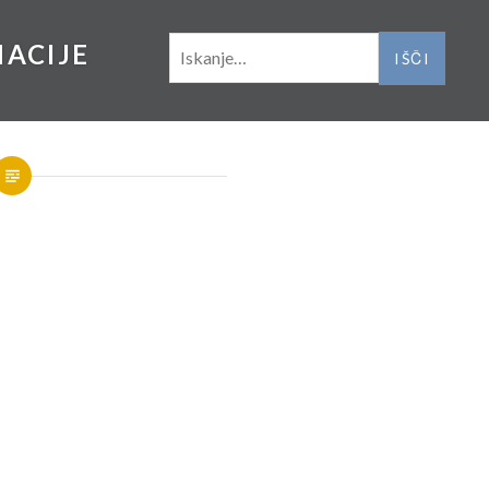
IŠČI:
NACIJE
am
sage