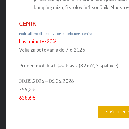
kamping miza, 5 stolov in 1 sončnik. Nadstr
CENIK
Podrsaj levo ali desno za ogled celotnega cenika
Last minute -20%
Velja za potovanja do 7.6.2026
Primer: mobilna hiška klasik (32 m2, 3 spalnice)
30.05.2026 – 06.06.2026
755,2 €
638,6 €
POŠLJI P