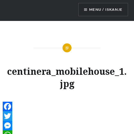
Skip
MENU / ISKANJE
to
content
Mobilne hišice
centinera_mobilehouse_1.
jpg
Facebook
Twitter