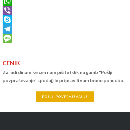
Messenger
WhatsApp
Viber
Skype
Telegram
Message
CENIK
Zaradi dinamike cen nam pišite (klik na gumb "Pošlji
povpraševanje" spodaj) in pripravili vam bomo ponudbo.
POŠLJI POVPRAŠEVANJE