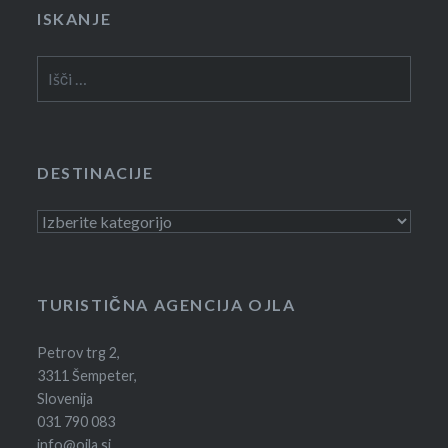
ISKANJE
Išči:
DESTINACIJE
Destinacije
TURISTIČNA AGENCIJA OJLA
Petrov trg 2,
3311 Šempeter,
Slovenija
031 790 083
info@ojla.si