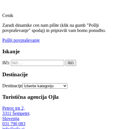
Message
Cenik
Zaradi dinamike cen nam pišite (klik na gumb "Pošlji
povpraševanje" spodaj) in pripravili vam bomo ponudbo.
Pošlji povpraševanje
Iskanje
Išči:
Destinacije
Destinacije
Turistična agencija Ojla
Petrov trg 2,
3311 Šempeter,
Slovenija
031 790 083
info@ojla.si