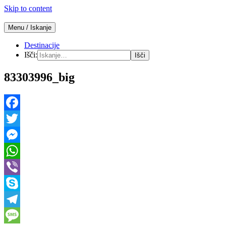
Skip to content
Menu / Iskanje
Počitnice v mobilnih hišicah
Mobilne hišice
Destinacije
Išči:
83303996_big
Facebook
Twitter
Messenger
WhatsApp
Viber
Skype
Telegram