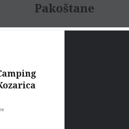
Pakoštane
Camping
Kozarica
ne