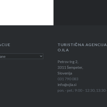
ACIJE
TURISTIČNA AGENCIJA
OJLA
e
Petrov trg 2,
3311 Šempeter,
Slovenija
031 790 083
info@ojla.si
pon. - pet.: 9:00 - 12:30, 13:30