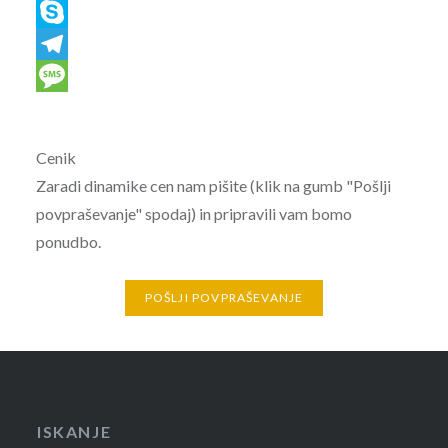
Viber
Skype
Telegram
Message
Cenik
Zaradi dinamike cen nam pišite (klik na gumb "Pošlji
povpraševanje" spodaj) in pripravili vam bomo
ponudbo.
POŠLJI POVPRAŠEVANJE
ISKANJE