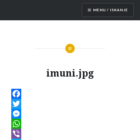
Skip
MENU / ISKANJE
to
content
Mobilne hišice
imuni.jpg
Facebook
Twitter
Messenger
WhatsApp