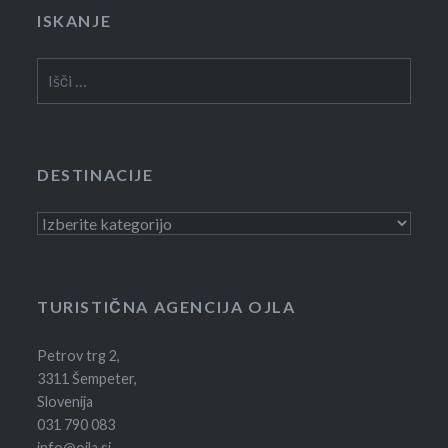
ISKANJE
Išči:
DESTINACIJE
Destinacije
TURISTIČNA AGENCIJA OJLA
Petrov trg 2,
3311 Šempeter,
Slovenija
031 790 083
info@ojla.si