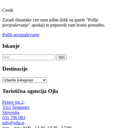
Cenik
Zaradi dinamike cen nam pišite (klik na gumb "Pošlji
povpraševanje" spodaj) in pripravili vam bomo ponudbo.
Pošlji povpraševanje
Iskanje
Išči:
Destinacije
Destinacije
Turistična agencija Ojla
Petrov trg 2,
3311 Šempeter,
Slovenija
031 790 083
info@ojla.si
pon. - pet.: 9:00 - 12:30, 13:30 - 17:00