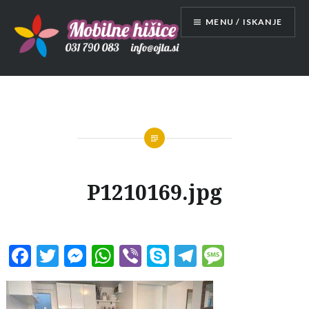
Skip
MENU / ISKANJE
to
content
Mobilne hišice
P1210169.jpg
Facebook
Twitter
Messenger
WhatsApp
Viber
Skype
Telegram
Message