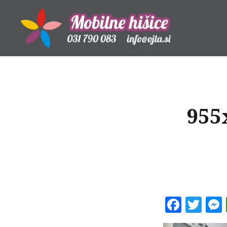
Skip
to
content
Mobilne hišice
955
Faceb
Twi