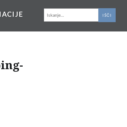
IŠČI:
NACIJE
ing-