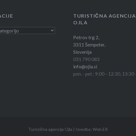
ACIJE
TURISTIČNA AGENCIJA
OJLA
e
Petrov trg 2,
3311 Šempeter,
Slovenija
031 790 083
info@ojla.si
pon. - pet.: 9:00 - 12:30, 13:30
Turistična agencija Ojla
|
Izvedba:
Web.ER