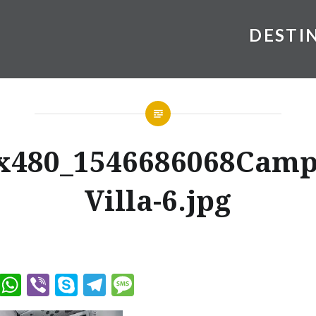
DESTI
x480_1546686068Camp
Villa-6.jpg
ook
tter
Messenger
WhatsApp
Viber
Skype
Telegram
Message