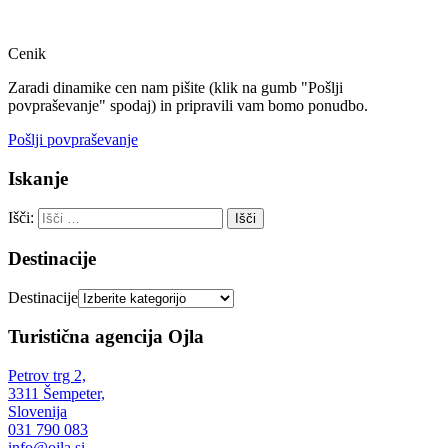
Message
Cenik
Zaradi dinamike cen nam pišite (klik na gumb "Pošlji
povpraševanje" spodaj) in pripravili vam bomo ponudbo.
Pošlji povpraševanje
Iskanje
Išči:
Destinacije
Destinacije
Turistična agencija Ojla
Petrov trg 2,
3311 Šempeter,
Slovenija
031 790 083
info@ojla.si