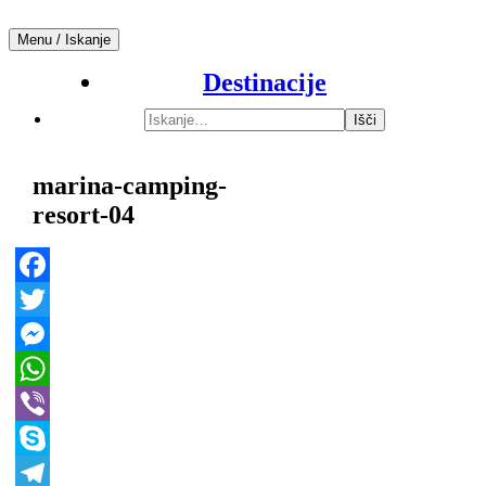
Skip
to
Menu / Iskanje
Počitnice v mobilnih hišicah
content
Mobilne hišice
Destinacije
Išči:
marina-camping-
resort-04
Facebook
Twitter
Messenger
WhatsApp
Viber
Skype