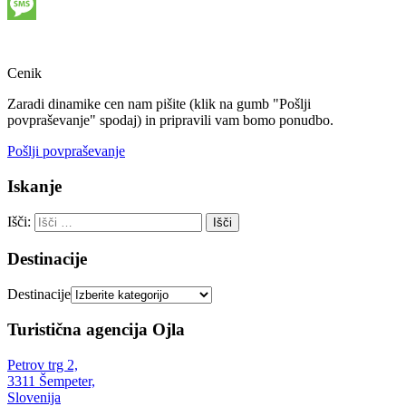
Telegram
Message
Cenik
Zaradi dinamike cen nam pišite (klik na gumb "Pošlji
povpraševanje" spodaj) in pripravili vam bomo ponudbo.
Pošlji povpraševanje
Iskanje
Išči:
Destinacije
Destinacije
Turistična agencija Ojla
Petrov trg 2,
3311 Šempeter,
Slovenija