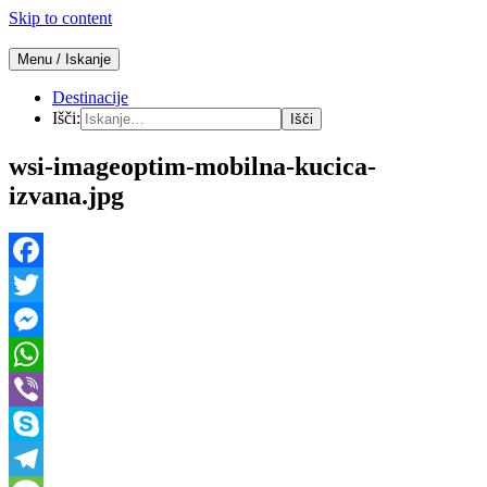
Skip to content
Menu / Iskanje
Počitnice v mobilnih hišicah
Mobilne hišice
Destinacije
Išči:
wsi-imageoptim-mobilna-kucica-
izvana.jpg
Facebook
Twitter
Messenger
WhatsApp
Viber
Skype