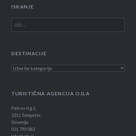
ISKANJE
Išči:
DESTINACIJE
Destinacije
TURISTIČNA AGENCIJA OJLA
Petrov trg 2,
3311 Šempeter,
Slovenija
031 790 083