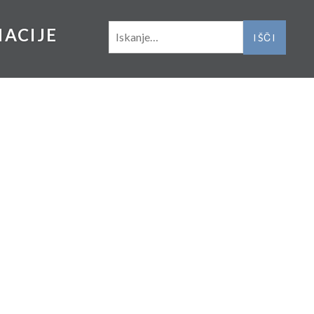
IŠČI:
NACIJE