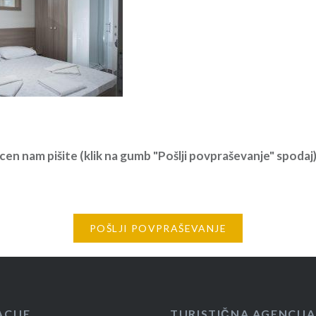
cen nam pišite (klik na gumb "Pošlji povpraševanje" spodaj) 
POŠLJI POVPRAŠEVANJE
ACIJE
TURISTIČNA AGENCIJA