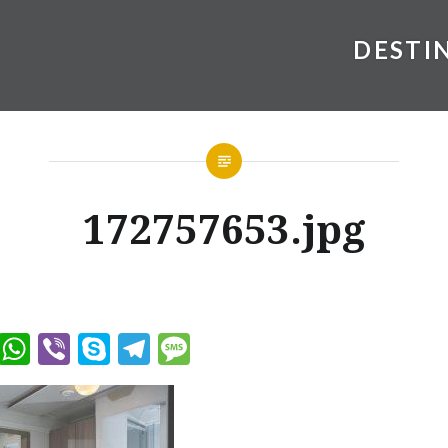
DESTI
172757653.jpg
ook
tter
Messenger
WhatsApp
Viber
Skype
Telegram
Message