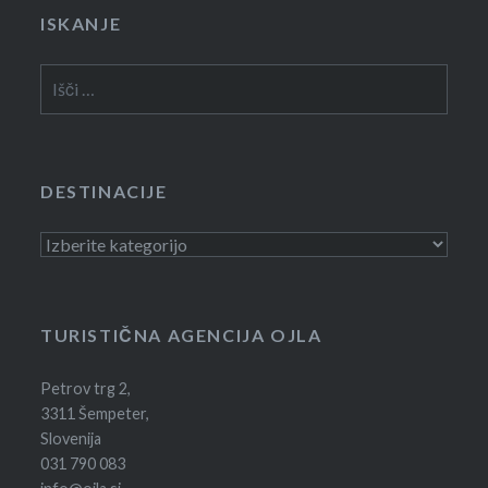
ISKANJE
Išči:
DESTINACIJE
Destinacije
TURISTIČNA AGENCIJA OJLA
Petrov trg 2,
3311 Šempeter,
Slovenija
031 790 083