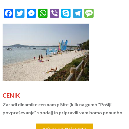
Facebook
Twitter
Messenger
WhatsApp
Viber
Skype
Telegram
Message
CENIK
Zaradi dinamike cen nam pišite (klik na gumb "Pošlji
povpraševanje" spodaj) in pripravili vam bomo ponudbo.
POŠLJI POVPRAŠEVANJE