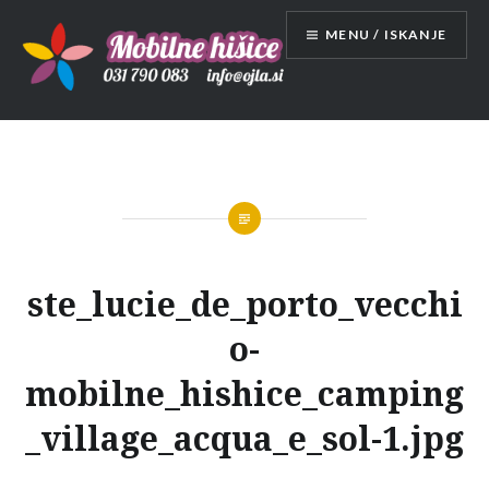
Skip
MENU / ISKANJE
to
content
Mobilne hišice
ste_lucie_de_porto_vecchi
o-
mobilne_hishice_camping
_village_acqua_e_sol-1.jpg