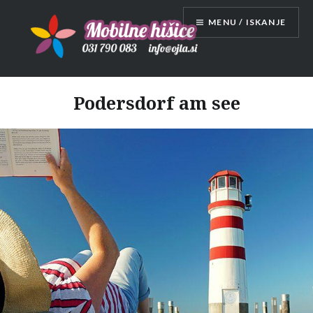
Skip
MENU / ISKANJE
to
content
Mobilne hišice
Podersdorf am see