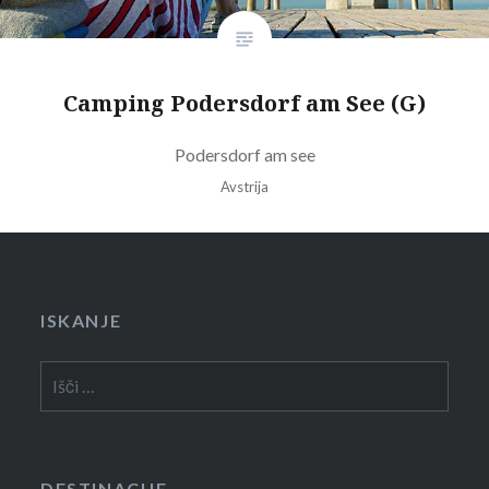
Camping Podersdorf am See (G)
Podersdorf am see
Avstrija
ISKANJE
Išči:
DESTINACIJE